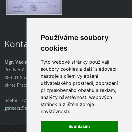
Používáme soubory
Kontakt
cookies
Mgr. Václava Kodadová
Tyto webové stránky používají
soubory cookies a další sledovací
Protivec č. 11
nástroje s cílem vylepšení
383 01 Strunkovice nad Blanicí
uživatelského prostředí, zobrazení
okres Prachatice
přizpůsobeného obsahu a reklam,
analýzy návštěvnosti webových
telefon: 777 168 999
stránek a zjištění zdroje
geneacz@
email.cz
návštěvnosti.
Souhlasím