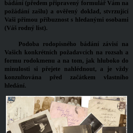
bádání (předem připravený formulář Vám na
požádání zašlu) a ověřený doklad, stvrzující
Vaši přímou příbuznost s hledanými osobami
(Váš rodný list).
Podoba rodopisného bádání závisí na
Vašich konkrétních požadavcích na rozsah a
formu rodokmenu a na tom, jak hluboko do
minulosti si přejete nahlédnout, a je vždy
konzultována před začátkem vlastního
hledání.