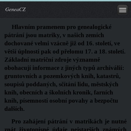
GeneaCZ
Hlavním pramenem pro genealogické
pátrání jsou matriky, v našich zemích
dochované velmi vzácně již od 16. století, ve
větší úplnosti pak od přelomu 17. a 18. století.
Základní matriční zdroje významně
obohacují informace z jiných typů archiválií:
gruntovních a pozemkových knih, katastrů,
soupisů poddaných, sčítání lidu, městských
knih, obecních a školních kronik, farních
knih, písemností osobní povahy a bezpočtu
dalších.
Pro zahájení pátrání v matrikách je nutné
znát životopisné údaje nejstarších známých