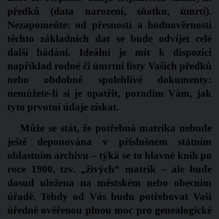
předků (data narození, sňatku, úmrtí).
Nezapomeňte: od přesnosti a hodnověrnosti
těchto základních dat se bude odvíjet celé
další bádání. Ideální je mít k dispozici
například rodné či úmrtní listy Vašich předků
nebo obdobné spolehlivé dokumenty:
nemůžete-li si je opatřit, poradím Vám, jak
tyto prvotní údaje získat.
Může se stát, že potřebná matrika nebude
ještě deponována v příslušném státním
oblastním archivu – týká se to hlavně knih po
roce 1900, tzv. „živých“ matrik – ale bude
dosud uložena na městském nebo obecním
úřadě. Tehdy od Vás budu potřebovat Vaši
úředně ověřenou plnou moc pro genealogické