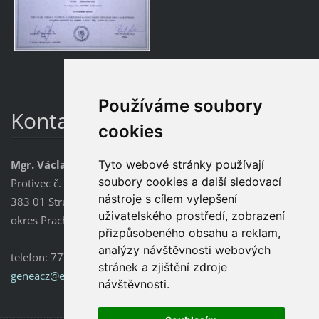
Používáme soubory
Kontakt
cookies
Mgr. Václava Kodadová
Tyto webové stránky používají
soubory cookies a další sledovací
Protivec č. 11
nástroje s cílem vylepšení
383 01 Strunkovice nad Blanicí
uživatelského prostředí, zobrazení
okres Prachatice
přizpůsobeného obsahu a reklam,
analýzy návštěvnosti webových
telefon: 777 168 999
stránek a zjištění zdroje
geneacz@
email.cz
návštěvnosti.