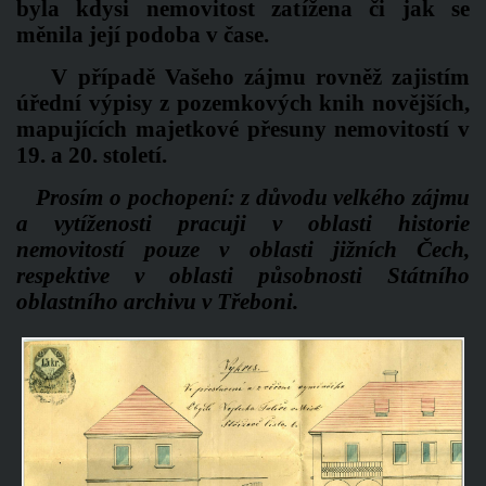
byla kdysi nemovitost zatížena či jak se
měnila její podoba v čase.
V případě Vašeho zájmu rovněž zajistím
úřední výpisy z pozemkových knih novějších,
mapujících majetkové přesuny nemovitostí v
19. a 20. století.
Prosím o pochopení: z důvodu velkého zájmu
a vytíženosti pracuji v oblasti historie
nemovitostí pouze v oblasti jižních Čech,
respektive v oblasti působnosti Státního
oblastního archivu v Třeboni.