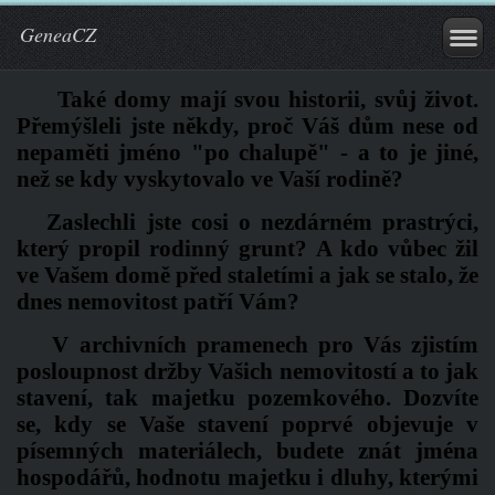
GeneaCZ
Také domy mají svou historii, svůj život.
Přemýšleli jste někdy, proč Váš dům nese od
nepaměti jméno "po chalupě" - a to je jiné,
než se kdy vyskytovalo ve Vaší rodině?
Zaslechli jste cosi o nezdárném prastrýci,
který propil rodinný grunt? A kdo vůbec žil
ve Vašem domě před staletími a jak se stalo, že
dnes nemovitost patří Vám?
V archivních pramenech pro Vás zjistím
posloupnost držby Vašich nemovitostí a to jak
stavení, tak majetku pozemkového. Dozvíte
se, kdy se Vaše stavení poprvé objevuje v
písemných materiálech, budete znát jména
hospodářů, hodnotu majetku i dluhy, kterými