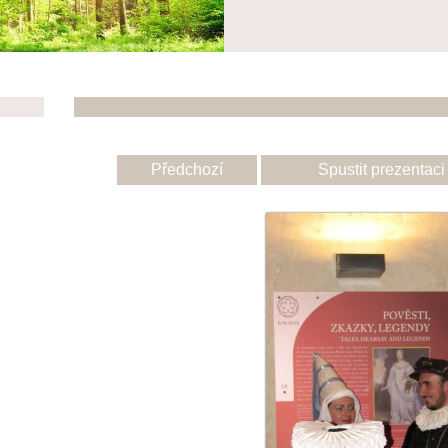
Předchozí
Spustit prezentaci