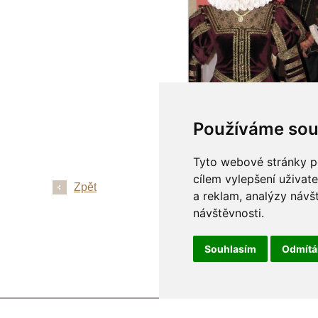
Používáme sou
Tyto webové stránky po
cílem vylepšení uživat
Zpět
a reklam, analýzy návš
návštěvnosti.
Souhlasím
Odmít