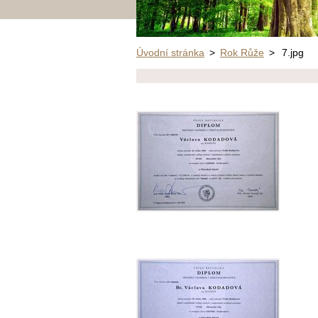
Úvodní stránka
>
Rok Růže
>
7.jpg