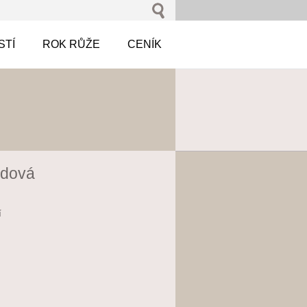
STÍ
ROK RŮŽE
CENÍK
adová
í